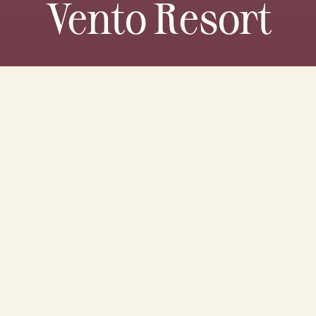
Vento Resort
Overview
Images
Experiences
Rooms
Services
Location
H
o
t
e
l
d
e
s
c
r
i
p
t
i
o
n
In the south of Puglia, just a step away from Otranto and
the crystal-clear waters of Porto Badisco, emerges Borgo
Mulino a Vento, a refuge of serenity and tranquility. Its
history dates back to the 16th century when an ancient
underground oil mill, which gave the place its name,
brought life to a small rural community. Centuries later,