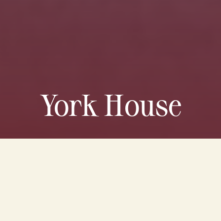
York House
Overview
Images
Services
Location