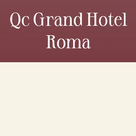
Qc Grand Hotel
Roma
Descripción
Imágenes
Servicios
Localización
D
e
s
c
r
i
p
c
i
ó
n
d
e
l
h
o
t
e
l